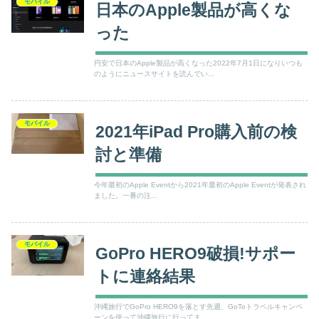
モバイル
日本のApple製品が高くな
った
円安で日本のApple製品が高くなった2022年7月1日になりいつも
のようにニュースサイトを読んでい...
モバイル
2021年iPad Pro購入前の検
討と準備
今年最初のApple Eventから2021年最初のApple Eventが発表され
ました。一番の注...
モバイル
GoPro HERO9破損!サポー
トに連絡結果
沖縄旅行でGoPro HERO9を落とす先週、GoToトラベルキャンペ
ーンを使って沖縄旅行に行ってま...