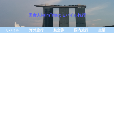
田舎人i-simTripのモバイル旅行
モバイル
海外旅行
航空券
国内旅行
生活