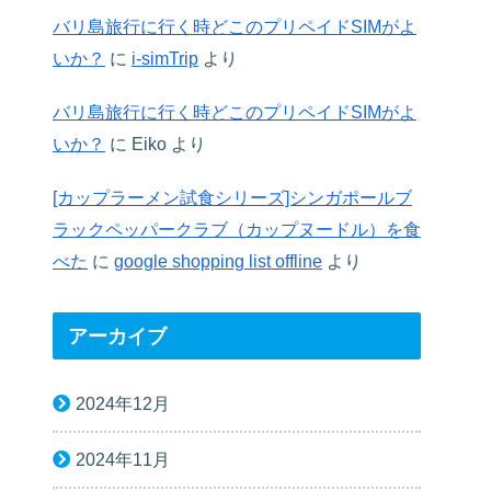
バリ島旅行に行く時どこのプリペイドSIMがよ
いか？
に
i-simTrip
より
バリ島旅行に行く時どこのプリペイドSIMがよ
いか？
に
Eiko
より
[カップラーメン試食シリーズ]シンガポールブ
ラックペッパークラブ（カップヌードル）を食
べた
に
google shopping list offline
より
アーカイブ
2024年12月
2024年11月