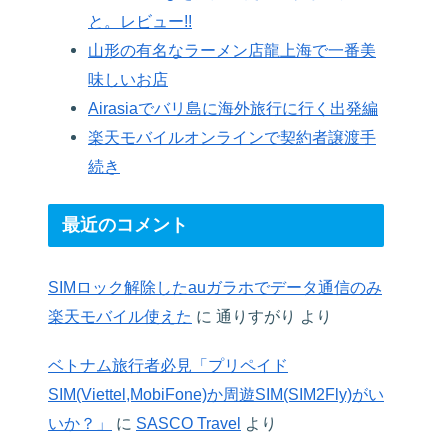
と。レビュー!!
山形の有名なラーメン店龍上海で一番美
味しいお店
Airasiaでバリ島に海外旅行に行く出発編
楽天モバイルオンラインで契約者譲渡手
続き
最近のコメント
SIMロック解除したauガラホでデータ通信のみ
楽天モバイル使えた
に
通りすがり
より
ベトナム旅行者必見「プリペイド
SIM(Viettel,MobiFone)か周遊SIM(SIM2Fly)がい
いか？」
に
SASCO Travel
より