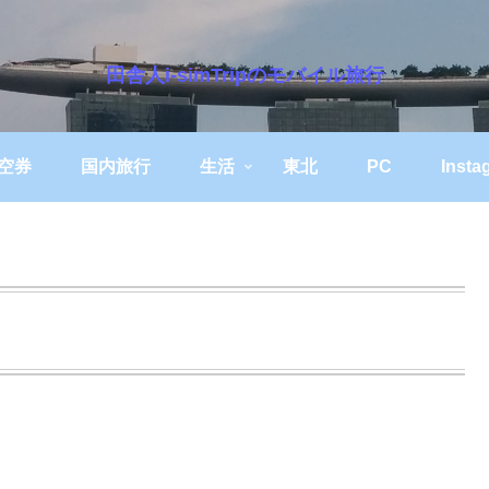
田舎人i-simTripのモバイル旅行
空券
国内旅行
生活
東北
PC
Insta