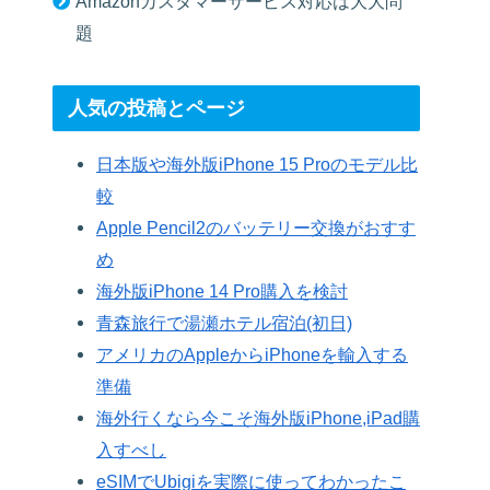
Amazonカスタマーサービス対応は大大問
題
人気の投稿とページ
日本版や海外版iPhone 15 Proのモデル比
較
Apple Pencil2のバッテリー交換がおすす
め
海外版iPhone 14 Pro購入を検討
青森旅行で湯瀬ホテル宿泊(初日)
アメリカのAppleからiPhoneを輸入する
準備
海外行くなら今こそ海外版iPhone,iPad購
入すべし
eSIMでUbigiを実際に使ってわかったこ