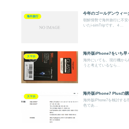
今年のゴールデンウィー
海外旅行
朝鮮情勢で海外旅行に不安
いたi-simTripです。４...
海外版iPhone7をい
スマホ
海外にいても、現行機から移行
うと考えているなら...
海外版iPhone7 Plus
スマホ
海外版iPhone7を検討する
色であ...