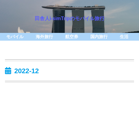
田舎人i-simTripのモバイル旅行
モバイル
海外旅行
航空券
国内旅行
生活
2022-12