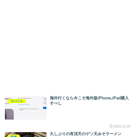
海外行くなら今こそ海外版iPhone,iPad購入
モバイル
すべし
2022.12.25
久しぶりの有頂天のゲソ天みそラーメン
飲食