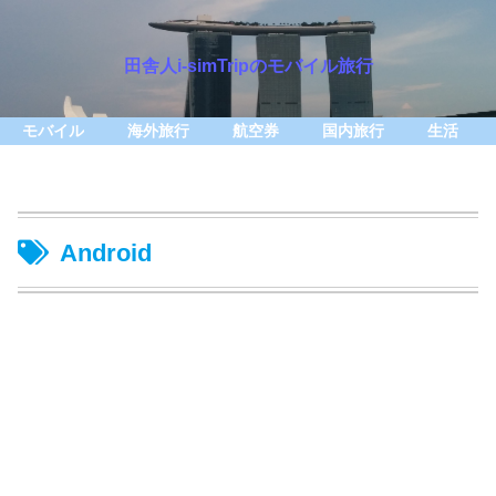
田舎人i-simTripのモバイル旅行
モバイル
海外旅行
航空券
国内旅行
生活
Android