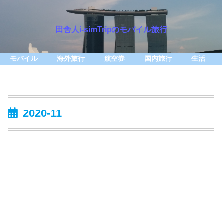
田舎人i-simTripのモバイル旅行
モバイル
海外旅行
航空券
国内旅行
生活
2020-11