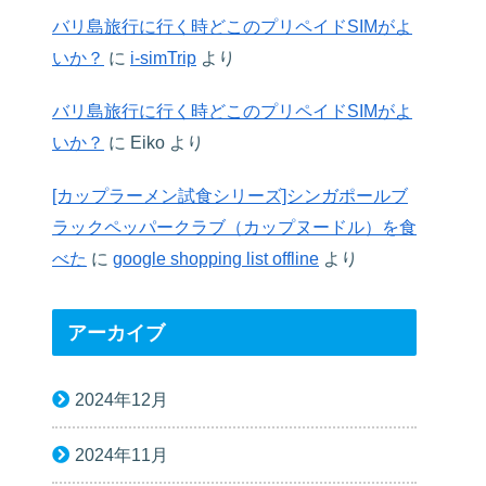
バリ島旅行に行く時どこのプリペイドSIMがよ
いか？
に
i-simTrip
より
バリ島旅行に行く時どこのプリペイドSIMがよ
いか？
に
Eiko
より
[カップラーメン試食シリーズ]シンガポールブ
ラックペッパークラブ（カップヌードル）を食
べた
に
google shopping list offline
より
アーカイブ
2024年12月
2024年11月