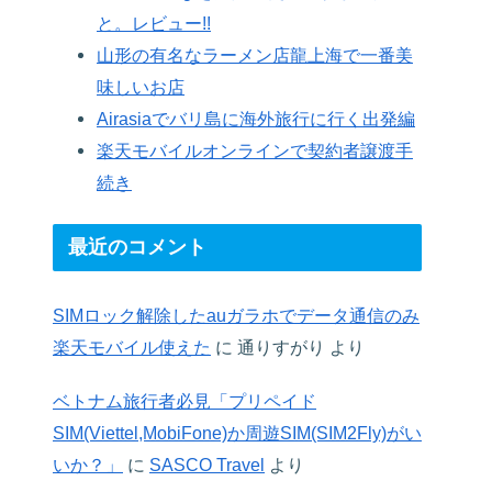
と。レビュー!!
山形の有名なラーメン店龍上海で一番美
味しいお店
Airasiaでバリ島に海外旅行に行く出発編
楽天モバイルオンラインで契約者譲渡手
続き
最近のコメント
SIMロック解除したauガラホでデータ通信のみ
楽天モバイル使えた
に
通りすがり
より
ベトナム旅行者必見「プリペイド
SIM(Viettel,MobiFone)か周遊SIM(SIM2Fly)がい
いか？」
に
SASCO Travel
より