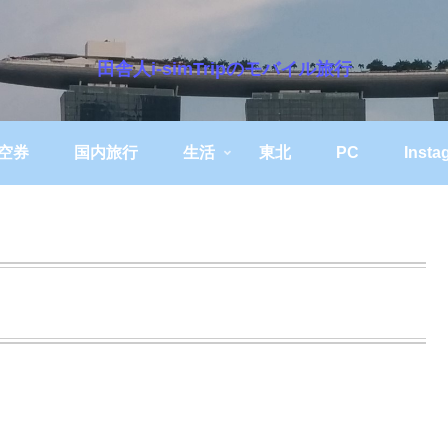
田舎人i-simTripのモバイル旅行
空券
国内旅行
生活
東北
PC
Insta