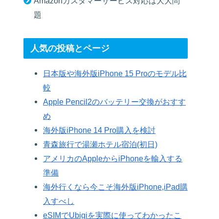
Amazonカスタマーサービス対応は大大問
題
人気の投稿とページ
日本版や海外版iPhone 15 Proのモデル比
較
Apple Pencil2のバッテリー交換がおすす
め
海外版iPhone 14 Pro購入を検討
青森旅行で湯瀬ホテル宿泊(初日)
アメリカのAppleからiPhoneを輸入する
準備
海外行くなら今こそ海外版iPhone,iPad購
入すべし
eSIMでUbigiを実際に使ってわかったこ