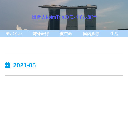
田舎人i-simTripのモバイル旅行
モバイル
海外旅行
航空券
国内旅行
生活
2021-05