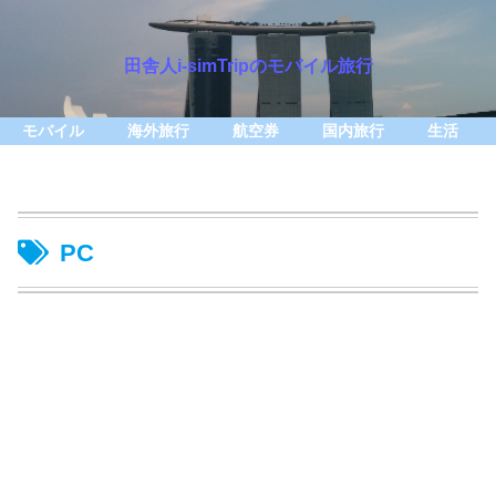
田舎人i-simTripのモバイル旅行
モバイル
海外旅行
航空券
国内旅行
生活
PC