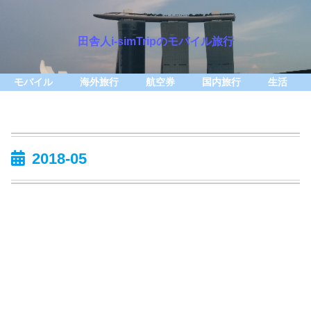
田舎人i-simTripのモバイル旅行
モバイル
海外旅行
航空券
国内旅行
生活
2018-05