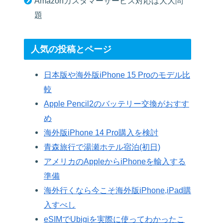
Amazonカスタマーサービス対応は大大問
題
人気の投稿とページ
日本版や海外版iPhone 15 Proのモデル比
較
Apple Pencil2のバッテリー交換がおすす
め
海外版iPhone 14 Pro購入を検討
青森旅行で湯瀬ホテル宿泊(初日)
アメリカのAppleからiPhoneを輸入する
準備
海外行くなら今こそ海外版iPhone,iPad購
入すべし
eSIMでUbigiを実際に使ってわかったこ