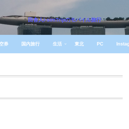
田舎人i-simTripのモバイル旅行
空券
国内旅行
生活
東北
PC
Insta