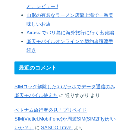
と。レビュー!!
山形の有名なラーメン店龍上海で一番美
味しいお店
Airasiaでバリ島に海外旅行に行く出発編
楽天モバイルオンラインで契約者譲渡手
続き
最近のコメント
SIMロック解除したauガラホでデータ通信のみ
楽天モバイル使えた
に
通りすがり
より
ベトナム旅行者必見「プリペイド
SIM(Viettel,MobiFone)か周遊SIM(SIM2Fly)がい
いか？」
に
SASCO Travel
より