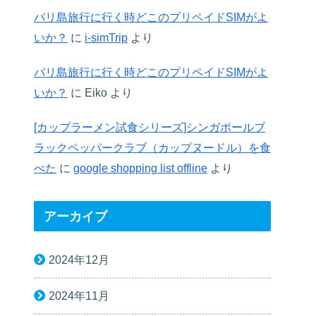
バリ島旅行に行く時どこのプリペイドSIMがよ
いか？
に
i-simTrip
より
バリ島旅行に行く時どこのプリペイドSIMがよ
いか？
に
Eiko
より
[カップラーメン試食シリーズ]シンガポールブ
ラックペッパークラブ（カップヌードル）を食
べた
に
google shopping list offline
より
アーカイブ
2024年12月
2024年11月