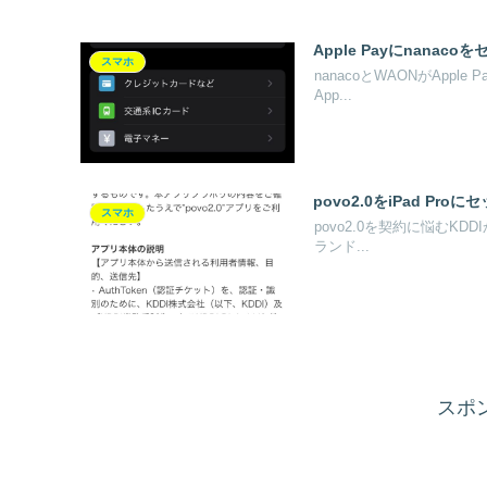
Apple Payにnanac
スマホ
nanacoとWAONがAppl
App...
povo2.0をiPad Pro
スマホ
povo2.0を契約に悩むKD
ランド...
スポ