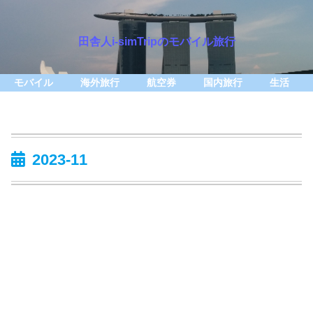
田舎人i-simTripのモバイル旅行
モバイル
海外旅行
航空券
国内旅行
生活
2023-11