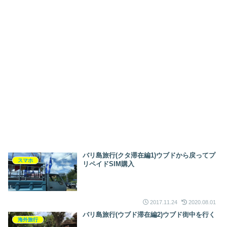
バリ島旅行(クタ滞在編1)ウブドから戻ってプ
スマホ
リペイドSIM購入
2017.11.24
2020.08.01
バリ島旅行(ウブド滞在編2)ウブド街中を行く
海外旅行