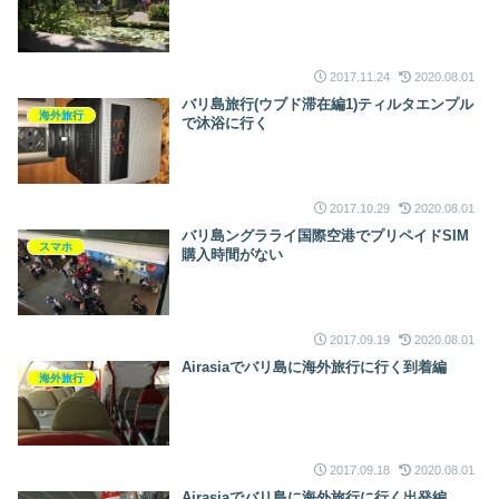
2017.11.24
2020.08.01
バリ島旅行(ウブド滞在編1)ティルタエンプル
海外旅行
で沐浴に行く
2017.10.29
2020.08.01
バリ島ングラライ国際空港でプリペイドSIM
スマホ
購入時間がない
2017.09.19
2020.08.01
Airasiaでバリ島に海外旅行に行く到着編
海外旅行
2017.09.18
2020.08.01
Airasiaでバリ島に海外旅行に行く出発編