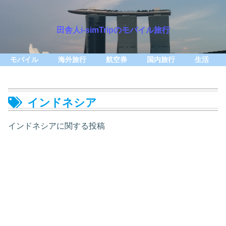
田舎人i-simTripのモバイル旅行
モバイル
海外旅行
航空券
国内旅行
生活
インドネシア
インドネシアに関する投稿