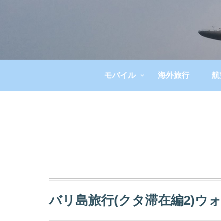
モバイル
海外旅行
航
バリ島旅行(クタ滞在編2)ウ