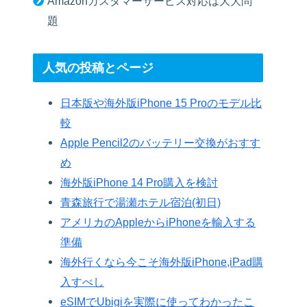
Amazonカスタマーサービス対応は大大問
題
人気の投稿とページ
日本版や海外版iPhone 15 Proのモデル比
較
Apple Pencil2のバッテリー交換がおすす
め
海外版iPhone 14 Pro購入を検討
青森旅行で湯瀬ホテル宿泊(初日)
アメリカのAppleからiPhoneを輸入する
準備
海外行くなら今こそ海外版iPhone,iPad購
入すべし
eSIMでUbigiを実際に使ってわかったこ