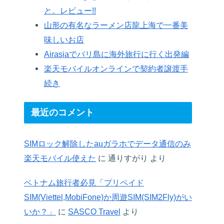
と。レビュー!!
山形の有名なラーメン店龍上海で一番美
味しいお店
Airasiaでバリ島に海外旅行に行く出発編
楽天モバイルオンラインで契約者譲渡手
続き
最近のコメント
SIMロック解除したauガラホでデータ通信のみ
楽天モバイル使えた
に
通りすがり
より
ベトナム旅行者必見「プリペイド
SIM(Viettel,MobiFone)か周遊SIM(SIM2Fly)がい
いか？」
に
SASCO Travel
より