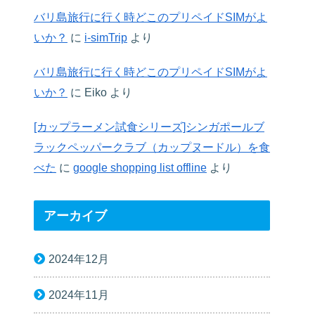
バリ島旅行に行く時どこのプリペイドSIMがよ
いか？
に
i-simTrip
より
バリ島旅行に行く時どこのプリペイドSIMがよ
いか？
に
Eiko
より
[カップラーメン試食シリーズ]シンガポールブ
ラックペッパークラブ（カップヌードル）を食
べた
に
google shopping list offline
より
アーカイブ
2024年12月
2024年11月