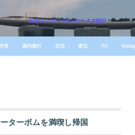
田舎人i-simTripのモバイル旅行
空券
国内旅行
生活
東北
PC
Insta
ォーターボムを満喫し帰国