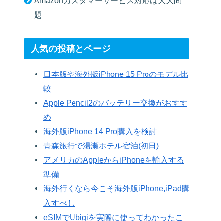
Amazonカスタマーサービス対応は大大問
題
人気の投稿とページ
日本版や海外版iPhone 15 Proのモデル比
較
Apple Pencil2のバッテリー交換がおすす
め
海外版iPhone 14 Pro購入を検討
青森旅行で湯瀬ホテル宿泊(初日)
アメリカのAppleからiPhoneを輸入する
準備
海外行くなら今こそ海外版iPhone,iPad購
入すべし
eSIMでUbigiを実際に使ってわかったこ