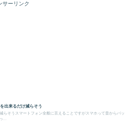
ンサーリンク
消費を出来るだけ減らそう
費を減らそうスマートフォン全般に言えることですがスマホって昔からバッ
..