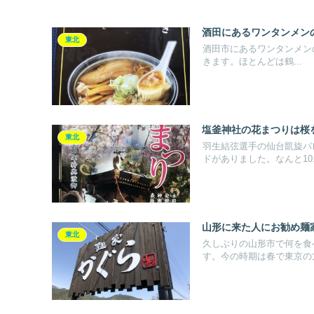
酒田にあるワンタンメン
東北
酒田市にあるワンタンメンの
きます。ほとんどは鶴...
塩釜神社の花まつりは桜
東北
羽生結弦選手の仙台凱旋パ
ドがありました。なんと10..
山形に来た人にお勧め麺
東北
久しぶりの山形市で何を食
す。今の時期は春で東京の方