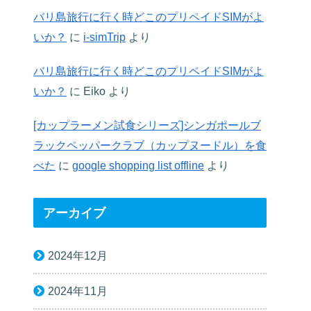
バリ島旅行に行く時どこのプリペイドSIMがよ
いか？
に
i-simTrip
より
バリ島旅行に行く時どこのプリペイドSIMがよ
いか？
に
Eiko
より
[カップラーメン試食シリーズ]シンガポールブ
ラックペッパークラブ（カップヌードル）を食
べた
に
google shopping list offline
より
アーカイブ
2024年12月
2024年11月