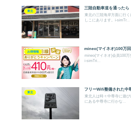
三陸自動車道を通ったら
東北
東北の三陸海岸方面に行く
しこにあります。i-simTr...
mineo(マイネオ)100
お得情報
mineo(マイネオ)会員1
i-simTri...
フリーWifi整備された
東北
東北人は時々中尊寺に遊びに
にある中尊寺に行かな...