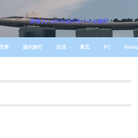
田舎人i-simTripのモバイル旅行
空券
国内旅行
生活
東北
PC
Insta