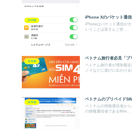
iPhone Xのパケット
スマホ
iPhoneはパケット通信
いうことは皆さんご存...
ベトナム旅行者必見「プリペイド
スマホ
ベトナム旅行者が増加最近
ノイなどに遊びに出かける日
ベトナムのプリペイドSI
スマホ
ベトナムの情報通信省からお
の情報通信省であるMini...