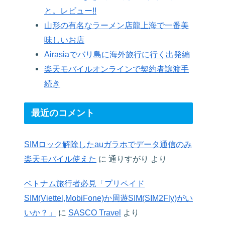
と。レビュー!!
山形の有名なラーメン店龍上海で一番美
味しいお店
Airasiaでバリ島に海外旅行に行く出発編
楽天モバイルオンラインで契約者譲渡手
続き
最近のコメント
SIMロック解除したauガラホでデータ通信のみ
楽天モバイル使えた
に
通りすがり
より
ベトナム旅行者必見「プリペイド
SIM(Viettel,MobiFone)か周遊SIM(SIM2Fly)がい
いか？」
に
SASCO Travel
より