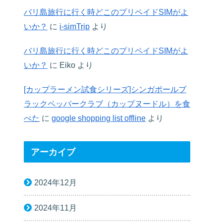
バリ島旅行に行く時どこのプリペイドSIMがよ
いか？
に
i-simTrip
より
バリ島旅行に行く時どこのプリペイドSIMがよ
いか？
に
Eiko
より
[カップラーメン試食シリーズ]シンガポールブ
ラックペッパークラブ（カップヌードル）を食
べた
に
google shopping list offline
より
アーカイブ
2024年12月
2024年11月