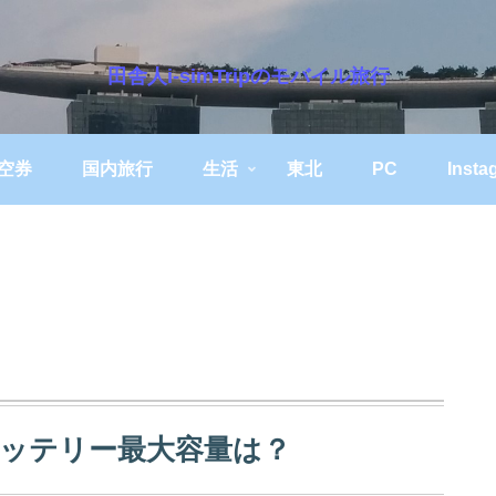
田舎人i-simTripのモバイル旅行
空券
国内旅行
生活
東北
PC
Insta
年後のバッテリー最大容量は？