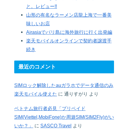
と。レビュー!!
山形の有名なラーメン店龍上海で一番美
味しいお店
Airasiaでバリ島に海外旅行に行く出発編
楽天モバイルオンラインで契約者譲渡手
続き
最近のコメント
SIMロック解除したauガラホでデータ通信のみ
楽天モバイル使えた
に
通りすがり
より
ベトナム旅行者必見「プリペイド
SIM(Viettel,MobiFone)か周遊SIM(SIM2Fly)がい
いか？」
に
SASCO Travel
より