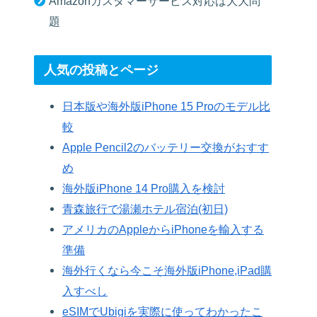
Amazonカスタマーサービス対応は大大問
題
人気の投稿とページ
日本版や海外版iPhone 15 Proのモデル比
較
Apple Pencil2のバッテリー交換がおすす
め
海外版iPhone 14 Pro購入を検討
青森旅行で湯瀬ホテル宿泊(初日)
アメリカのAppleからiPhoneを輸入する
準備
海外行くなら今こそ海外版iPhone,iPad購
入すべし
eSIMでUbigiを実際に使ってわかったこ