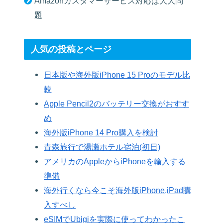
Amazonカスタマーサービス対応は大大問
題
人気の投稿とページ
日本版や海外版iPhone 15 Proのモデル比
較
Apple Pencil2のバッテリー交換がおすす
め
海外版iPhone 14 Pro購入を検討
青森旅行で湯瀬ホテル宿泊(初日)
アメリカのAppleからiPhoneを輸入する
準備
海外行くなら今こそ海外版iPhone,iPad購
入すべし
eSIMでUbigiを実際に使ってわかったこ