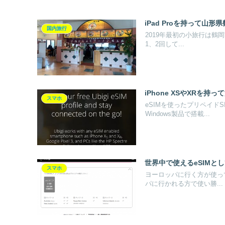
iPad Proを持って山
国内旅行
2019年最初の小旅行は鶴岡市
1、2回して...
iPhone XSやXRを持
スマホ
eSIMを使ったプリペイド
Windows製品で搭載...
世界中で使えるeSIMとしてTr
スマホ
ヨーロッパに行く方が使って
パに行かれる方で使い勝...