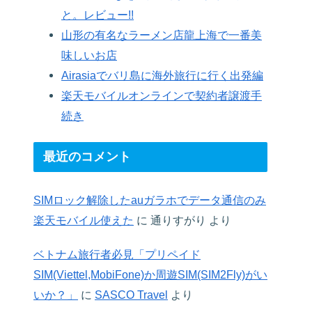
と。レビュー!!
山形の有名なラーメン店龍上海で一番美
味しいお店
Airasiaでバリ島に海外旅行に行く出発編
楽天モバイルオンラインで契約者譲渡手
続き
最近のコメント
SIMロック解除したauガラホでデータ通信のみ
楽天モバイル使えた
に
通りすがり
より
ベトナム旅行者必見「プリペイド
SIM(Viettel,MobiFone)か周遊SIM(SIM2Fly)がい
いか？」
に
SASCO Travel
より