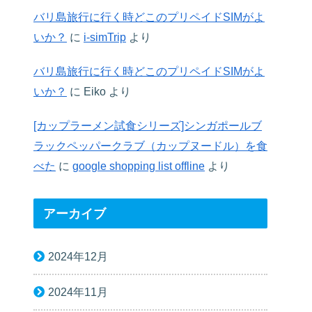
バリ島旅行に行く時どこのプリペイドSIMがよ
いか？
に
i-simTrip
より
バリ島旅行に行く時どこのプリペイドSIMがよ
いか？
に
Eiko
より
[カップラーメン試食シリーズ]シンガポールブ
ラックペッパークラブ（カップヌードル）を食
べた
に
google shopping list offline
より
アーカイブ
2024年12月
2024年11月