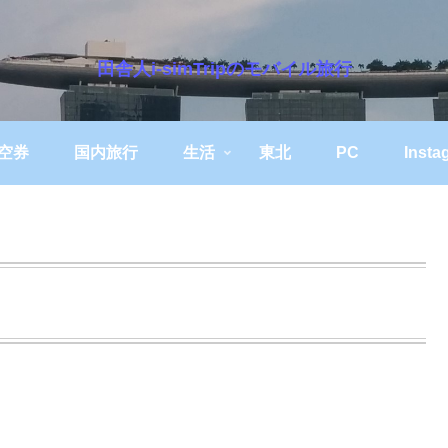
田舎人i-simTripのモバイル旅行
空券
国内旅行
生活
東北
PC
Insta