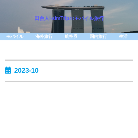
田舎人i-simTripのモバイル旅行
モバイル
海外旅行
航空券
国内旅行
生活
2023-10