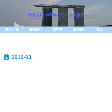
田舎人i-simTripのモバイル旅行
モバイル
海外旅行
航空券
国内旅行
生活
2016-03