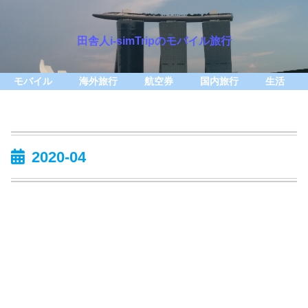
田舎人i-simTripのモバイル旅行
モバイル
海外旅行
航空券
国内旅行
生活
2020-04