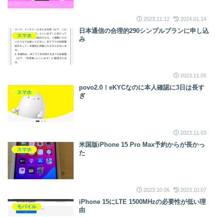
2023.11.12
2024.01.14
日本通信の合理的290シンプルプランに申し込
スマホ
み
2023.11.05
povo2.0！eKYCなのに本人確認に3日は長す
スマホ
ぎ
2023.11.03
米国版iPhone 15 Pro Max予約からが長かっ
スマホ
た
2023.10.06
2023.10.07
iPhone 15にLTE 1500MHzの必要性が低い理
モバイル
由