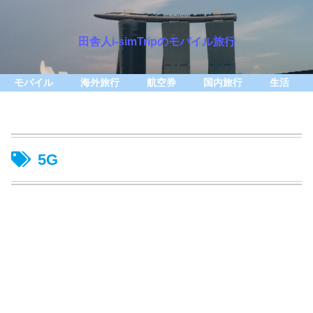
田舎人i-simTripのモバイル旅行
モバイル
海外旅行
航空券
国内旅行
生活
5G