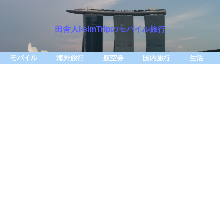
田舎人i-simTripのモバイル旅行
モバイル
海外旅行
航空券
国内旅行
生活