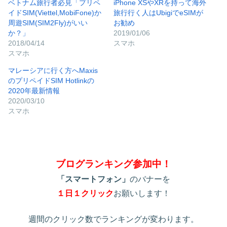
ベトナム旅行者必見「プリペ
iPhone XSやXRを持って海外
イドSIM(Viettel,MobiFone)か
旅行行く人はUbigiでeSIMが
周遊SIM(SIM2Fly)がいい
お勧め
か？」
2019/01/06
2018/04/14
スマホ
スマホ
マレーシアに行く方へMaxis
のプリペイドSIM Hotlinkの
2020年最新情報
2020/03/10
スマホ
ブログランキング参加中！
「スマートフォン」
のバナーを
１日１クリック
お願いします！
週間のクリック数でランキングが変わります。