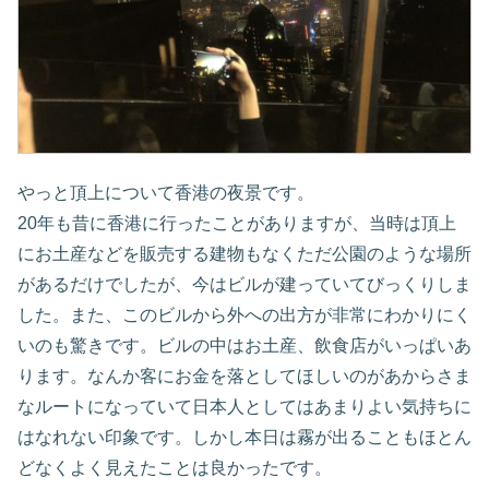
やっと頂上について香港の夜景です。
20年も昔に香港に行ったことがありますが、当時は頂上
にお土産などを販売する建物もなくただ公園のような場所
があるだけでしたが、今はビルが建っていてびっくりしま
した。また、このビルから外への出方が非常にわかりにく
いのも驚きです。ビルの中はお土産、飲食店がいっぱいあ
ります。なんか客にお金を落としてほしいのがあからさま
なルートになっていて日本人としてはあまりよい気持ちに
はなれない印象です。しかし本日は霧が出ることもほとん
どなくよく見えたことは良かったです。