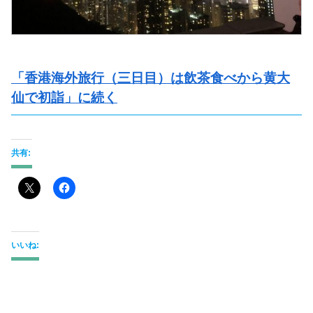
「香港海外旅行（三日目）は飲茶食べから黄大
仙で初詣」に続く
共有:
いいね: