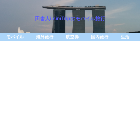
田舎人i-simTripのモバイル旅行
モバイル
海外旅行
航空券
国内旅行
生活