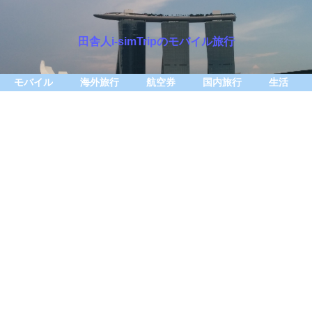
田舎人i-simTripのモバイル旅行
モバイル
海外旅行
航空券
国内旅行
生活