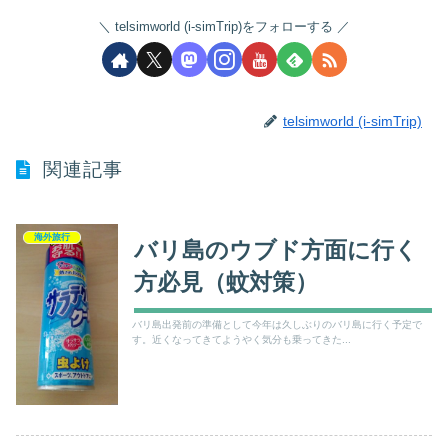
telsimworld (i-simTrip)をフォローする
telsimworld (i-simTrip)
関連記事
海外旅行
バリ島のウブド方面に行く
方必見（蚊対策）
バリ島出発前の準備として今年は久しぶりのバリ島に行く予定で
す。近くなってきてようやく気分も乗ってきた...