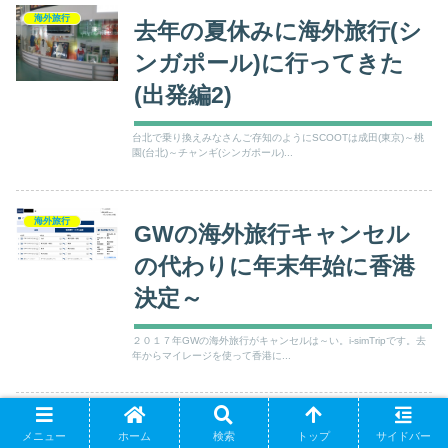
海外旅行
去年の夏休みに海外旅行(シ
ンガポール)に行ってきた
(出発編2)
台北で乗り換えみなさんご存知のようにSCOOTは成田(東京)～桃
園(台北)～チャンギ(シンガポール)...
海外旅行
GWの海外旅行キャンセル
の代わりに年末年始に香港
決定～
２０１７年GWの海外旅行がキャンセルは～い。i-simTripです。去
年からマイレージを使って香港に...
スマホ
2019年台北旅行!初日(プリ
メニュー
ホーム
検索
トップ
サイドバー