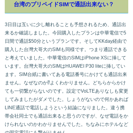
台湾のプリペイドSIMで通話出来ない？
3日目は互いに少し離れることも予想されるため、通話出
来るか確認しました。今回購入したプランは中華電信で5
日間で通話$50分というプランです。そしてKKday経由で
購入した台灣大哥大のSIMも同様です。つまり通話できる
と考えていました。中華電信のSIMはiPhone XSに挿して
います。台灣大哥大のSIMはHUAWEI P30 liteに挿してい
ます。SIM台紙に書いてある電話番号にかけても通話出来
ません。なぜなのか⁉️よくわかりません。どちらからかけ
ても一切繋がらないのです。設定でVoLTEありなしも変更
してみましたがダメでした。しょうがないので何かあれば
LINE通話で電話しようという結論になりました。違う携
帯会社同士でも通話出来ると思うのですが、なぜ電話をか
けられないのかわかりませんでした。ちなみにホテルなど
の固定電話にも繋がりません。