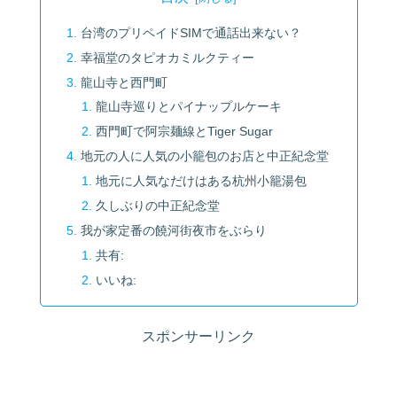
台湾のプリペイドSIMで通話出来ない？
幸福堂のタピオカミルクティー
龍山寺と西門町
龍山寺巡りとパイナップルケーキ
西門町で阿宗麺線とTiger Sugar
地元の人に人気の小籠包のお店と中正紀念堂
地元に人気なだけはある杭州小籠湯包
久しぶりの中正紀念堂
我が家定番の饒河街夜市をぶらり
共有:
いいね:
スポンサーリンク