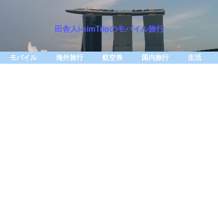
田舎人i-simTripのモバイル旅行
モバイル
海外旅行
航空券
国内旅行
生活