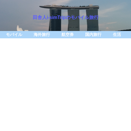
田舎人i-simTripのモバイル旅行
モバイル
海外旅行
航空券
国内旅行
生活