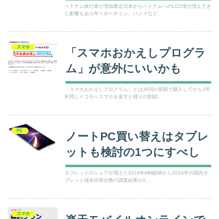
遊SIM(SIM2Fly)がいい
ベトナム旅行者が増加最近日本からベトナムへのLCC便が増えてき
か？」
た影響もあり年々ホーチミン、ハノイなど...
スマホ
「スマホおかえしプログラ
ム」が意外にいいかも
「スマホおかえしプログラム」とは36回の割賦で購入してから2年
利用しドコモへスマホを返すと残りの割賦...
PC
ノートPC買い替えはタブレ
ットも検討の1つにすべし
タブレットのシェアが増えた2018年MM総研から2018年の国内タ
ブレット端末出荷台数の調査結果が2...
スマホ