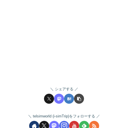
シェアする
telsimworld (i-simTrip)をフォローする