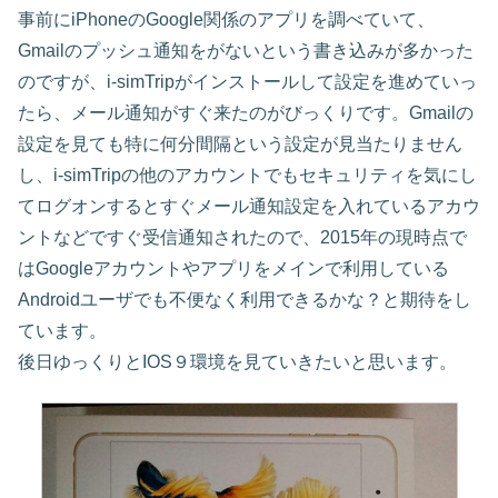
事前にiPhoneのGoogle関係のアプリを調べていて、
Gmailのプッシュ通知をがないという書き込みが多かった
のですが、i-simTripがインストールして設定を進めていっ
たら、メール通知がすぐ来たのがびっくりです。Gmailの
設定を見ても特に何分間隔という設定が見当たりません
し、i-simTripの他のアカウントでもセキュリティを気にし
てログオンするとすぐメール通知設定を入れているアカウ
ントなどですぐ受信通知されたので、2015年の現時点で
はGoogleアカウントやアプリをメインで利用している
Androidユーザでも不便なく利用できるかな？と期待をし
ています。
後日ゆっくりとIOS９環境を見ていきたいと思います。