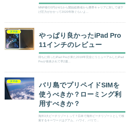
MNP移行0円が4/1から開始総務省から携帯キャリアに対して値下
げ圧力がかかって2020年秋ぐらいよ...
スマホ
やっぱり良かったiPad Pro
11インチのレビュー
待ちに待ったiPad Proが来た2018年完全にリニューアルしたiPad
Proが発表されて早2週...
スマホ
バリ島でプリペイドSIMを
使うべきか？ローミング利
用すべきか？
海外3大ビーチリゾートって？日本で海外ビーチリゾートとして検
索するキーワードはグアム、ハワイ、バリで...