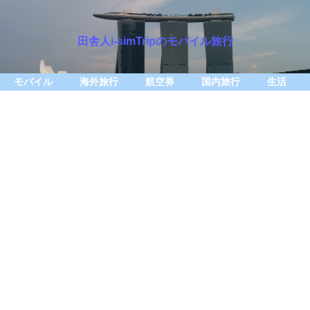
田舎人i-simTripのモバイル旅行
モバイル
海外旅行
航空券
国内旅行
生活