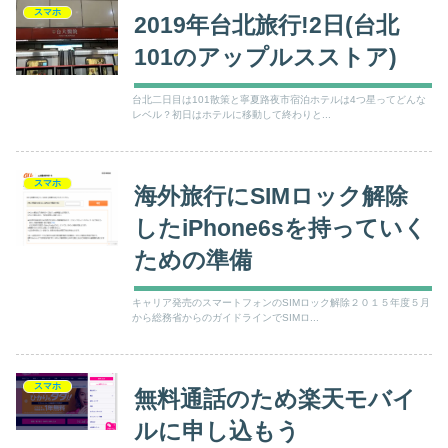
スマホ
2019年台北旅行!2日(台北
101のアップルスストア)
台北二日目は101散策と寧夏路夜市宿泊ホテルは4つ星ってどんな
レベル？初日はホテルに移動して終わりと...
スマホ
海外旅行にSIMロック解除
したiPhone6sを持っていく
ための準備
キャリア発売のスマートフォンのSIMロック解除２０１５年度５月
から総務省からのガイドラインでSIMロ...
スマホ
無料通話のため楽天モバイ
ルに申し込もう