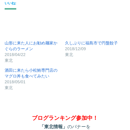
いいね:
山形に来た人にお勧め麺家か
久しぶりに福島市で円盤餃子
ぐらのラーメン
2018/12/09
2018/04/22
東北
東北
酒田に来たら小松鮪専門店の
マグロ丼も食べてみたい
2018/05/01
東北
ブログランキング参加中！
「東北情報」
のバナーを