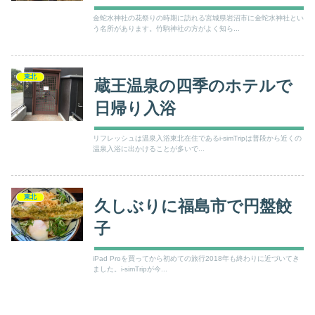
金蛇水神社の花祭りの時期に訪れる宮城県岩沼市に金蛇水神社とい
う名所があります。竹駒神社の方がよく知ら...
東北
蔵王温泉の四季のホテルで
日帰り入浴
リフレッシュは温泉入浴東北在住であるi-simTripは普段から近くの
温泉入浴に出かけることが多いで...
東北
久しぶりに福島市で円盤餃
子
iPad Proを買ってから初めての旅行2018年も終わりに近づいてき
ました。i-simTripが今...