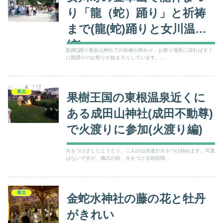
り「龍（蛇）踊り」と祈祷
まで(龍(蛇)踊りと女川温泉
編)
龍(蛇)踊り黄金山神社での祈祷が終わり、お祭り場所に戻ればすぐ
に龍踊りのお祭りが始まろうしています。...
東北
果樹王国の東根温泉近くに
ある成田山神社(成田不動尊)
で火渡りに参加(火渡り編)
火をつけましたとうとう、二人の山伏達が火をつけ始めます。写真
はないですが、儀式の前、火をつける前段階...
東北
金蛇水神社の藤の花と牡丹
がきれい