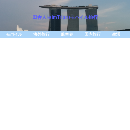
田舎人i-simTripのモバイル旅行
モバイル
海外旅行
航空券
国内旅行
生活