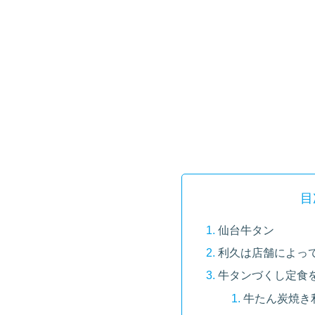
目
仙台牛タン
利久は店舗によっ
牛タンづくし定食
牛たん炭焼き