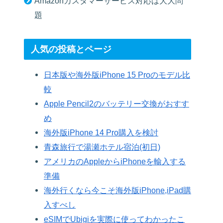
Amazonカスタマーサービス対応は大大問
題
人気の投稿とページ
日本版や海外版iPhone 15 Proのモデル比
較
Apple Pencil2のバッテリー交換がおすす
め
海外版iPhone 14 Pro購入を検討
青森旅行で湯瀬ホテル宿泊(初日)
アメリカのAppleからiPhoneを輸入する
準備
海外行くなら今こそ海外版iPhone,iPad購
入すべし
eSIMでUbigiを実際に使ってわかったこ