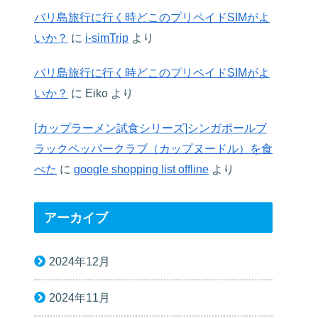
バリ島旅行に行く時どこのプリペイドSIMがよ
いか？
に
i-simTrip
より
バリ島旅行に行く時どこのプリペイドSIMがよ
いか？
に
Eiko
より
[カップラーメン試食シリーズ]シンガポールブ
ラックペッパークラブ（カップヌードル）を食
べた
に
google shopping list offline
より
アーカイブ
2024年12月
2024年11月