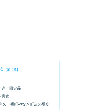
次
て違う限定品
を実食
利久一番町やなぎ町店の場所