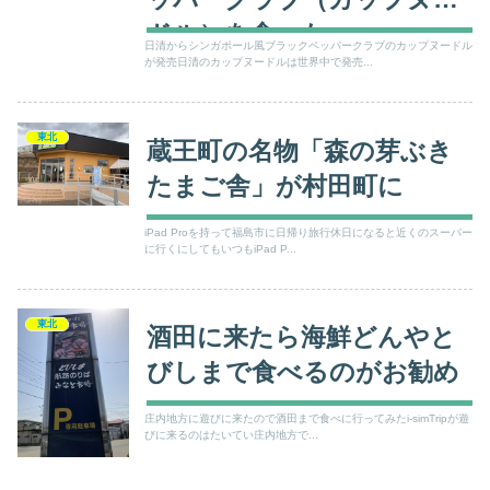
ドル）を食べた
日清からシンガポール風ブラックペッパークラブのカップヌードル
が発売日清のカップヌードルは世界中で発売...
東北
蔵王町の名物「森の芽ぶき
たまご舎」が村田町に
iPad Proを持って福島市に日帰り旅行休日になると近くのスーパー
に行くにしてもいつもiPad P...
東北
酒田に来たら海鮮どんやと
びしまで食べるのがお勧め
庄内地方に遊びに来たので酒田まで食べに行ってみたi-simTripが遊
びに来るのはたいてい庄内地方で...