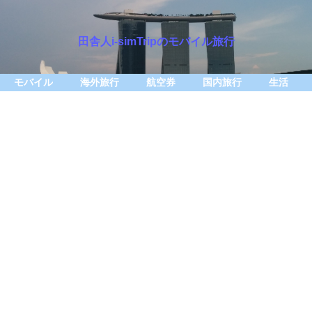
田舎人i-simTripのモバイル旅行
モバイル
海外旅行
航空券
国内旅行
生活