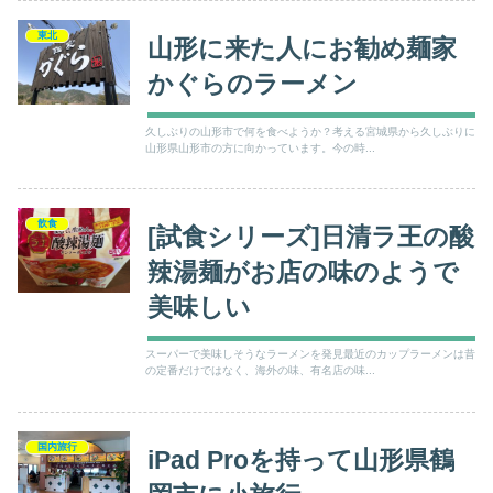
東北
山形に来た人にお勧め麺家
かぐらのラーメン
久しぶりの山形市で何を食べようか？考える宮城県から久しぶりに
山形県山形市の方に向かっています。今の時...
飲食
[試食シリーズ]日清ラ王の酸
辣湯麺がお店の味のようで
美味しい
スーパーで美味しそうなラーメンを発見最近のカップラーメンは昔
の定番だけではなく、海外の味、有名店の味...
国内旅行
iPad Proを持って山形県鶴