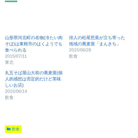
山形県河北町の名物(冷たい肉
俳人の松尾芭蕉が立ち寄った
そば)は東根市のはくようでも
地域の蕎麦屋「まんきち」
食べられる
2015/06/28
2015/07/11
飲食
東北
丸五そば屋山大前の蕎麦屋(個
人的感想は否定的だけど美味
しいお店)
2015/06/14
飲食
飲食