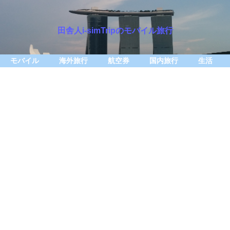
田舎人i-simTripのモバイル旅行
モバイル
海外旅行
航空券
国内旅行
生活