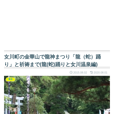
女川町の金華山で龍神まつり「龍（蛇）踊
り」と祈祷まで(龍(蛇)踊りと女川温泉編)
2015.08.02
2020.08.01
東北