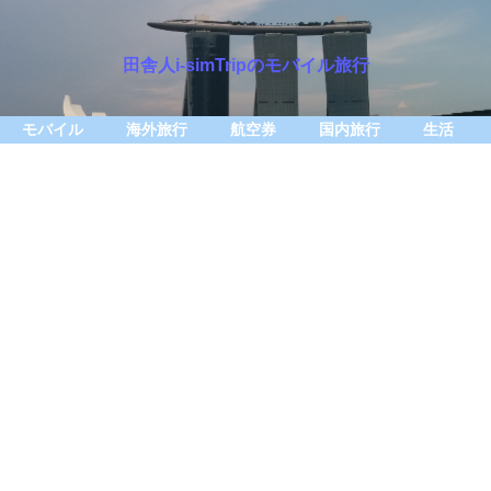
田舎人i-simTripのモバイル旅行
モバイル
海外旅行
航空券
国内旅行
生活