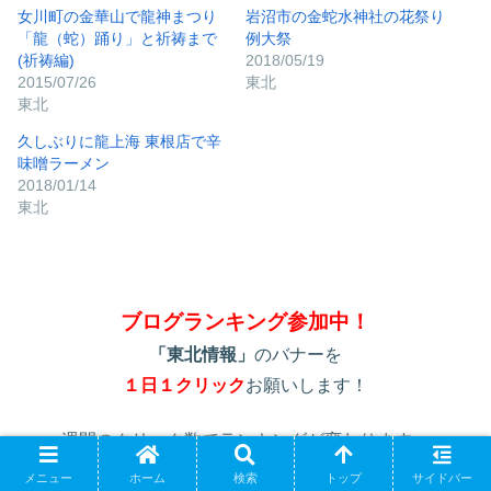
女川町の金華山で龍神まつり
岩沼市の金蛇水神社の花祭り
「龍（蛇）踊り」と祈祷まで
例大祭
(祈祷編)
2018/05/19
2015/07/26
東北
東北
久しぶりに龍上海 東根店で辛
味噌ラーメン
2018/01/14
東北
ブログランキング参加中！
「東北情報」
のバナーを
１日１クリック
お願いします！
週間のクリック数でランキングが変わります。
応援の程をよろしくお願いします！
メニュー
ホーム
検索
トップ
サイドバー