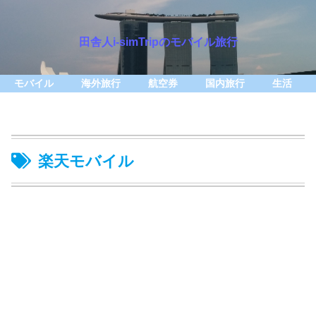
田舎人i-simTripのモバイル旅行
モバイル
海外旅行
航空券
国内旅行
生活
楽天モバイル