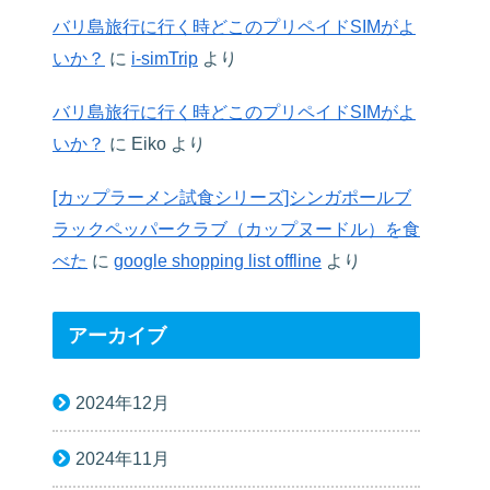
バリ島旅行に行く時どこのプリペイドSIMがよ
いか？
に
i-simTrip
より
バリ島旅行に行く時どこのプリペイドSIMがよ
いか？
に
Eiko
より
[カップラーメン試食シリーズ]シンガポールブ
ラックペッパークラブ（カップヌードル）を食
べた
に
google shopping list offline
より
アーカイブ
2024年12月
2024年11月