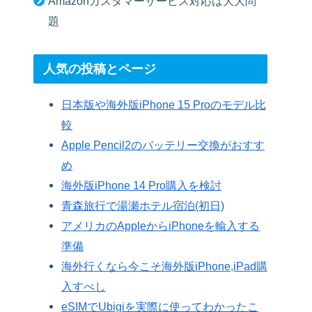
Amazonカスタマーサービス対応は大大問
題
人気の投稿とページ
日本版や海外版iPhone 15 Proのモデル比
較
Apple Pencil2のバッテリー交換がおすす
め
海外版iPhone 14 Pro購入を検討
青森旅行で湯瀬ホテル宿泊(初日)
アメリカのAppleからiPhoneを輸入する
準備
海外行くなら今こそ海外版iPhone,iPad購
入すべし
eSIMでUbigiを実際に使ってわかったこ