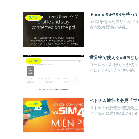
iPhone XSやXRを持
スマホ
eSIMを使ったプリペイド
Windows製品で搭載...
世界中で使えるeSIMとしてTr
スマホ
ヨーロッパに行く方が使って
パに行かれる方で使い勝...
ベトナム旅行者必見「プリペイド
スマホ
ベトナム旅行者が増加最近
ノイなどに遊びに出かける日