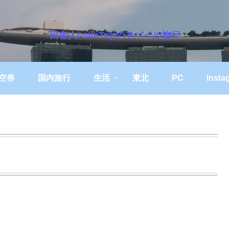
田舎人i-simTripのモバイル旅行
空券
国内旅行
生活
東北
PC
Insta