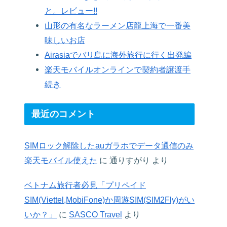
と。レビュー!!
山形の有名なラーメン店龍上海で一番美
味しいお店
Airasiaでバリ島に海外旅行に行く出発編
楽天モバイルオンラインで契約者譲渡手
続き
最近のコメント
SIMロック解除したauガラホでデータ通信のみ
楽天モバイル使えた
に
通りすがり
より
ベトナム旅行者必見「プリペイド
SIM(Viettel,MobiFone)か周遊SIM(SIM2Fly)がい
いか？」
に
SASCO Travel
より