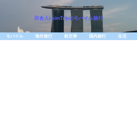
田舎人i-simTripのモバイル旅行
モバイル
海外旅行
航空券
国内旅行
生活