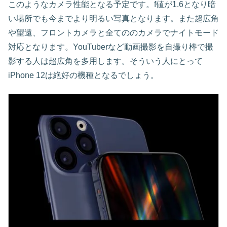
このようなカメラ性能となる予定です。f値が1.6となり暗
い場所でも今までより明るい写真となります。また超広角
や望遠、フロントカメラと全てののカメラでナイトモード
対応となります。YouTuberなど動画撮影を自撮り棒で撮
影する人は超広角を多用します。そういう人にとって
iPhone 12は絶好の機種となるでしょう。