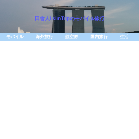
田舎人i-simTripのモバイル旅行
モバイル
海外旅行
航空券
国内旅行
生活