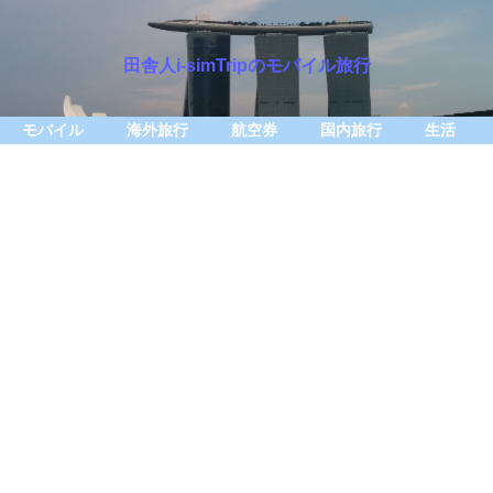
田舎人i-simTripのモバイル旅行
モバイル
海外旅行
航空券
国内旅行
生活