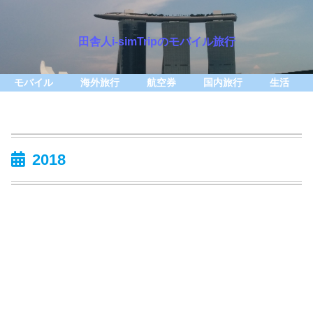
田舎人i-simTripのモバイル旅行
モバイル
海外旅行
航空券
国内旅行
生活
2018