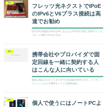
PC
フレッツ光ネクストでIPoE
のIPv6とV6プラス接続は高
速でお勧め
DTIのIPoE接続のIPv6を申し込んだらPPPOE不能に世界のインタ
ーネット環境でIPv4が不足...
PC
携帯会社やプロバイダで固
定回線を一緒に契約する人
はこんな人に向いている
最初は電話がかかってきたNTTの光回線が卸売りされ、ドコモ、ソ
フトバンクなどの携帯キャリアが携帯回線...
PC
個人で使うにはノートPCよ