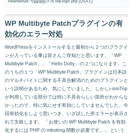
RewriteRule ^(/
|ja/|en/
)?/?$ /wp-login.php [QSA,L]
WP Multibyte Patchプラグインの有
効化のエラー対処
WordPressをインストールすると最初から２つのプラグイ
ンが入っている事は皆さんご存知だと思います。「WP
Multibyte Patch」、「Hello Dolly」の２つになります。こ
のうちの１つ「WP Multibyte Patch」プラグインは日本語
のマルチバイトに関する不具合解消のためのプラグインと
いう説明があるため、気にしていました。しかしi-simTrip
が利用している部分では特に不具合らしい箇所がわからな
かったので、特に気にせず有効にしていませんでした。今
回有効化をしよう思いつき、いざ試した所エラーが表示さ
れて失敗します。 「お使いの WP Multibyte Patch を有効
化するには PHP の mbstring 関数が必要です。」 という