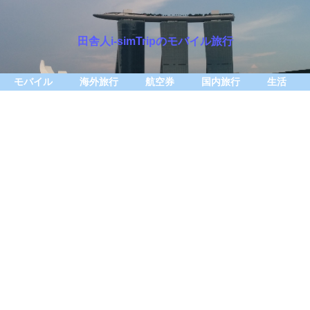
田舎人i-simTripのモバイル旅行
モバイル
海外旅行
航空券
国内旅行
生活