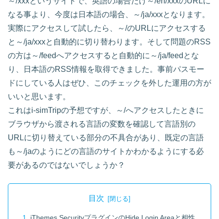
～/xxxというサイトで、英語の場合だけ～/en/xxxのURLに
なる事より、今度は日本語の場合、～/ja/xxxとなります。
実際にアクセスして試したら、～/のURLにアクセスする
と～/ja/xxxと自動的に切り替わります。そして問題のRSS
の方は～/feedへアクセスすると自動的に～/ja/feedとな
り、日本語のRSS情報を取得できました。事前パスモー
ドにしている人はぜひ、このチェックを外した運用の方が
いいと思います。
これはi-simTripの予想ですが、～/へアクセスしたときに
ブラウザから渡される言語の変数を確認して言語別の
URLに切り替えている部分の不具合があり、既定の言語
も～/jaのようにどの言語のサイトかわかるようにする必
要があるのではないでしょうか？
目次
iThemes SecurityプラグインのHide Login Areaと相性