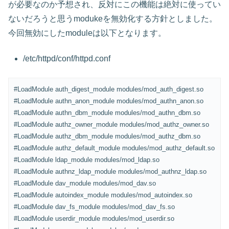
が必要なのか予想され、反対にこの機能は絶対に使ってい
ないだろうと思うmodukeを無効化する方針としました。
今回無効にしたmoduleは以下となります。
/etc/httpd/conf/httpd.conf
#LoadModule auth_digest_module modules/mod_auth_digest.so
#LoadModule authn_anon_module modules/mod_authn_anon.so
#LoadModule authn_dbm_module modules/mod_authn_dbm.so
#LoadModule authz_owner_module modules/mod_authz_owner.so
#LoadModule authz_dbm_module modules/mod_authz_dbm.so
#LoadModule authz_default_module modules/mod_authz_default.so
#LoadModule ldap_module modules/mod_ldap.so
#LoadModule authnz_ldap_module modules/mod_authnz_ldap.so
#LoadModule dav_module modules/mod_dav.so
#LoadModule autoindex_module modules/mod_autoindex.so
#LoadModule dav_fs_module modules/mod_dav_fs.so
#LoadModule userdir_module modules/mod_userdir.so