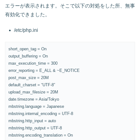
エラーが表示されます。そこで以下の対処をした所、無事
有効化できました。
/etc/php.ini
short_open_tag = On
output_buffering = On
max_execution_time = 300
error_reporting = E_ALL & ~E_NOTICE
post_max_size = 20M
default_charset = “UTF-8”
upload_max_filesize = 20M
date.timezone = Asia/Tokyo
mbstring.language = Japanese
mbstring.internal_encoding = UTF-8
mbstring.http_input = auto
mbstring.http_output = UTF-8
mbstring.encoding_translation = On