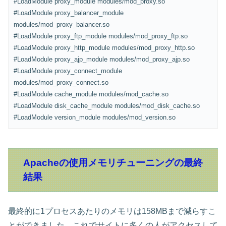
#LoadModule proxy_module modules/mod_proxy.so
#LoadModule proxy_balancer_module
modules/mod_proxy_balancer.so
#LoadModule proxy_ftp_module modules/mod_proxy_ftp.so
#LoadModule proxy_http_module modules/mod_proxy_http.so
#LoadModule proxy_ajp_module modules/mod_proxy_ajp.so
#LoadModule proxy_connect_module
modules/mod_proxy_connect.so
#LoadModule cache_module modules/mod_cache.so
#LoadModule disk_cache_module modules/mod_disk_cache.so
#LoadModule version_module modules/mod_version.so
Apacheの使用メモリチューニングの最終
結果
最終的に1プロセスあたりのメモリは158MBまで減らすこ
とができました。これでサイトに多くの人がアクセスして