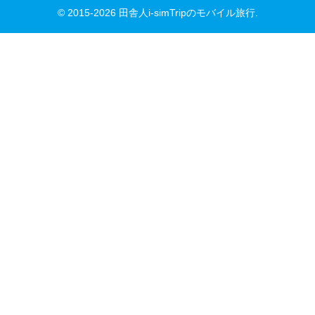
© 2015-2026 田舎人i-simTripのモバイル旅行.