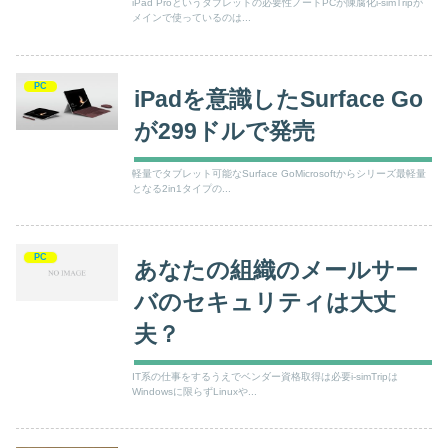
iPad Proというタブレットの必要性ノートPCが陳腐化i-simTripが
メインで使っているのは...
PC
iPadを意識したSurface Go
が299ドルで発売
軽量でタブレット可能なSurface GoMicrosoftからシリーズ最軽量
となる2in1タイプの...
PC
あなたの組織のメールサー
バのセキュリティは大丈
夫？
IT系の仕事をするうえでベンダー資格取得は必要i-simTripは
Windowsに限らずLinuxや...