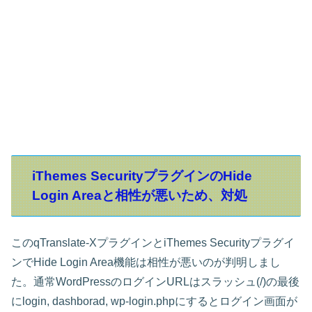
iThemes SecurityプラグインのHide
Login Areaと相性が悪いため、対処
このqTranslate-XプラグインとiThemes Securityプラグイ
ンでHide Login Area機能は相性が悪いのが判明しまし
た。通常WordPressのログインURLはスラッシュ(/)の最後
にlogin, dashborad, wp-login.phpにするとログイン画面が