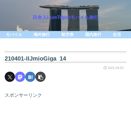
田舎人i-simTripのモバイル旅行
モバイル
海外旅行
航空券
国内旅行
生活
210401-IIJmioGiga_14
2021.04.03
スポンサーリンク