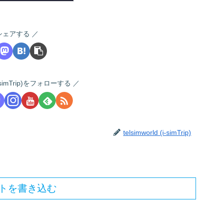
シェアする
 (i-simTrip)をフォローする
telsimworld (i-simTrip)
トを書き込む