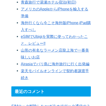
青森旅行で湯瀬ホテル宿泊(初日)
アメリカのAppleからiPhoneを輸入する
準備
海外行くなら今こそ海外版iPhone,iPad購
入すべし
eSIMでUbigiを実際に使ってわかったこ
と。レビュー!!
山形の有名なラーメン店龍上海で一番美
味しいお店
Airasiaでバリ島に海外旅行に行く出発編
楽天モバイルオンラインで契約者譲渡手
続き
最近のコメント