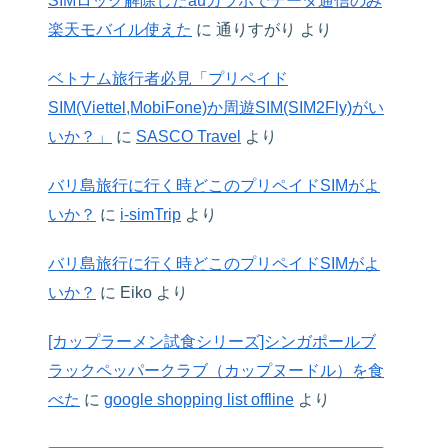
SIMロック解除したauガラホでデータ通信のみ
楽天モバイル使えた
に
通りすがり
より
ベトナム旅行者必見「プリペイド
SIM(Viettel,MobiFone)か周遊SIM(SIM2Fly)がい
いか？」
に
SASCO Travel
より
バリ島旅行に行く時どこのプリペイドSIMがよ
いか？
に
i-simTrip
より
バリ島旅行に行く時どこのプリペイドSIMがよ
いか？
に
Eiko
より
[カップラーメン試食シリーズ]シンガポールブ
ラックペッパークラブ（カップヌードル）を食
べた
に
google shopping list offline
より