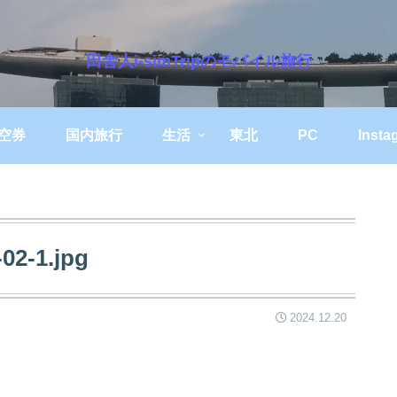
田舎人i-simTripのモバイル旅行
空券
国内旅行
生活
東北
PC
Insta
02-1.jpg
2024.12.20