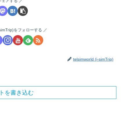
シェアする
 (i-simTrip)をフォローする
telsimworld (i-simTrip)
トを書き込む