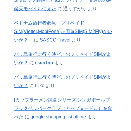
SIMロック解除したauガラホでデータ通信のみ
楽天モバイル使えた
に
通りすがり
より
ベトナム旅行者必見「プリペイド
SIM(Viettel,MobiFone)か周遊SIM(SIM2Fly)がい
いか？」
に
SASCO Travel
より
バリ島旅行に行く時どこのプリペイドSIMがよ
いか？
に
i-simTrip
より
バリ島旅行に行く時どこのプリペイドSIMがよ
いか？
に
Eiko
より
[カップラーメン試食シリーズ]シンガポールブ
ラックペッパークラブ（カップヌードル）を食
べた
に
google shopping list offline
より