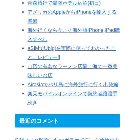
青森旅行で湯瀬ホテル宿泊(初日)
アメリカのAppleからiPhoneを輸入する
準備
海外行くなら今こそ海外版iPhone,iPad購
入すべし
eSIMでUbigiを実際に使ってわかったこ
と。レビュー!!
山形の有名なラーメン店龍上海で一番美
味しいお店
Airasiaでバリ島に海外旅行に行く出発編
楽天モバイルオンラインで契約者譲渡手
続き
最近のコメント