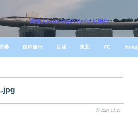
田舎人i-simTripのモバイル旅行
空券
国内旅行
生活
東北
PC
Insta
.jpg
2024.12.19