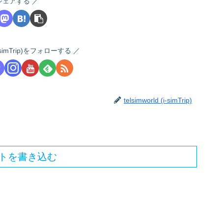
シェアする
 (i-simTrip)をフォローする
telsimworld (i-simTrip)
トを書き込む