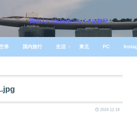
田舎人i-simTripのモバイル旅行
空券
国内旅行
生活
東北
PC
Insta
.jpg
2024.12.19