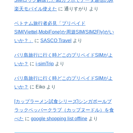
SIMロック解除したauガラホでデータ通信のみ
楽天モバイル使えた
に
通りすがり
より
ベトナム旅行者必見「プリペイド
SIM(Viettel,MobiFone)か周遊SIM(SIM2Fly)がい
いか？」
に
SASCO Travel
より
バリ島旅行に行く時どこのプリペイドSIMがよ
いか？
に
i-simTrip
より
バリ島旅行に行く時どこのプリペイドSIMがよ
いか？
に
Eiko
より
[カップラーメン試食シリーズ]シンガポールブ
ラックペッパークラブ（カップヌードル）を食
べた
に
google shopping list offline
より