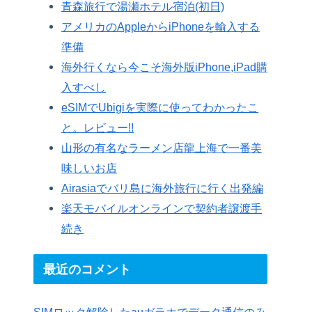
青森旅行で湯瀬ホテル宿泊(初日)
アメリカのAppleからiPhoneを輸入する
準備
海外行くなら今こそ海外版iPhone,iPad購
入すべし
eSIMでUbigiを実際に使ってわかったこ
と。レビュー!!
山形の有名なラーメン店龍上海で一番美
味しいお店
Airasiaでバリ島に海外旅行に行く出発編
楽天モバイルオンラインで契約者譲渡手
続き
最近のコメント