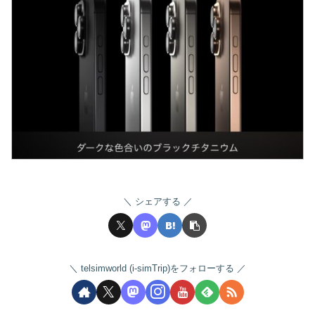
シェアする
telsimworld (i-simTrip)をフォローする