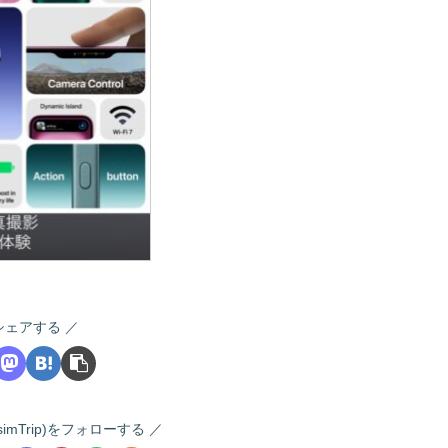
シェアする
 (i-simTrip)をフォローする