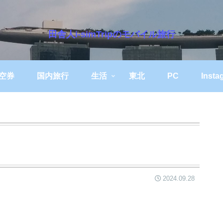
田舎人i-simTripのモバイル旅行
空券
国内旅行
生活
東北
PC
Insta
2024.09.28