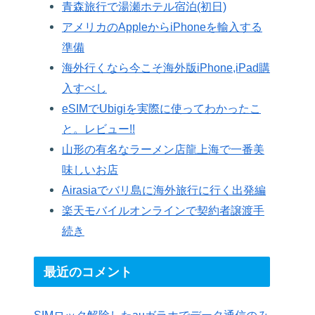
青森旅行で湯瀬ホテル宿泊(初日)
アメリカのAppleからiPhoneを輸入する
準備
海外行くなら今こそ海外版iPhone,iPad購
入すべし
eSIMでUbigiを実際に使ってわかったこ
と。レビュー!!
山形の有名なラーメン店龍上海で一番美
味しいお店
Airasiaでバリ島に海外旅行に行く出発編
楽天モバイルオンラインで契約者譲渡手
続き
最近のコメント