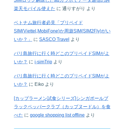
SIMロック解除したauガラホでデータ通信のみ
楽天モバイル使えた
に
通りすがり
より
ベトナム旅行者必見「プリペイド
SIM(Viettel,MobiFone)か周遊SIM(SIM2Fly)がい
いか？」
に
SASCO Travel
より
バリ島旅行に行く時どこのプリペイドSIMがよ
いか？
に
i-simTrip
より
バリ島旅行に行く時どこのプリペイドSIMがよ
いか？
に
Eiko
より
[カップラーメン試食シリーズ]シンガポールブ
ラックペッパークラブ（カップヌードル）を食
べた
に
google shopping list offline
より