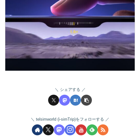
シェアする
telsimworld (i-simTrip)をフォローする