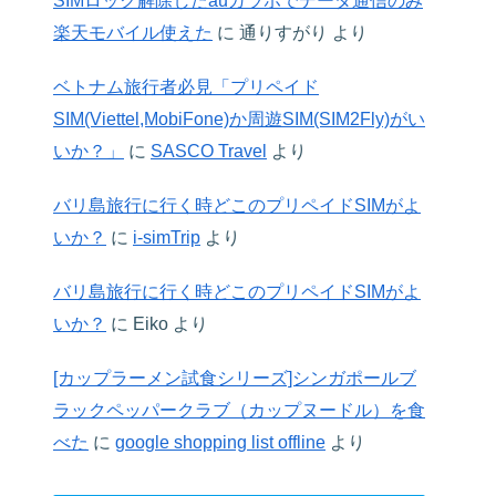
SIMロック解除したauガラホでデータ通信のみ
楽天モバイル使えた
に
通りすがり
より
ベトナム旅行者必見「プリペイド
SIM(Viettel,MobiFone)か周遊SIM(SIM2Fly)がい
いか？」
に
SASCO Travel
より
バリ島旅行に行く時どこのプリペイドSIMがよ
いか？
に
i-simTrip
より
バリ島旅行に行く時どこのプリペイドSIMがよ
いか？
に
Eiko
より
[カップラーメン試食シリーズ]シンガポールブ
ラックペッパークラブ（カップヌードル）を食
べた
に
google shopping list offline
より