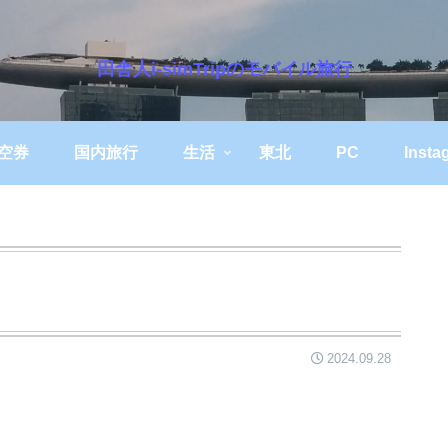
田舎人i-simTripのモバイル旅行
空券
国内旅行
生活
東北
PC
Insta
2024.09.28