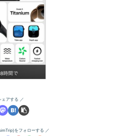
シェアする
 (i-simTrip)をフォローする