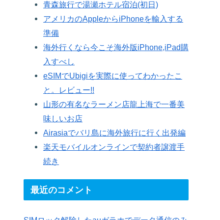
青森旅行で湯瀬ホテル宿泊(初日)
アメリカのAppleからiPhoneを輸入する
準備
海外行くなら今こそ海外版iPhone,iPad購
入すべし
eSIMでUbigiを実際に使ってわかったこ
と。レビュー!!
山形の有名なラーメン店龍上海で一番美
味しいお店
Airasiaでバリ島に海外旅行に行く出発編
楽天モバイルオンラインで契約者譲渡手
続き
最近のコメント