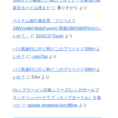
SIMロック解除したauガラホでデータ通信のみ
楽天モバイル使えた
に
通りすがり
より
ベトナム旅行者必見「プリペイド
SIM(Viettel,MobiFone)か周遊SIM(SIM2Fly)がい
いか？」
に
SASCO Travel
より
バリ島旅行に行く時どこのプリペイドSIMがよ
いか？
に
i-simTrip
より
バリ島旅行に行く時どこのプリペイドSIMがよ
いか？
に
Eiko
より
[カップラーメン試食シリーズ]シンガポールブ
ラックペッパークラブ（カップヌードル）を食
べた
に
google shopping list offline
より