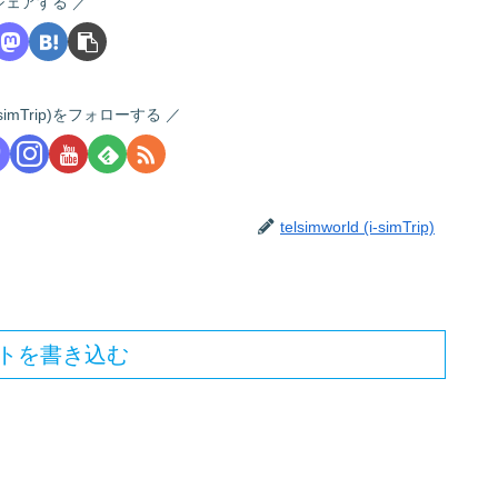
シェアする
 (i-simTrip)をフォローする
telsimworld (i-simTrip)
トを書き込む