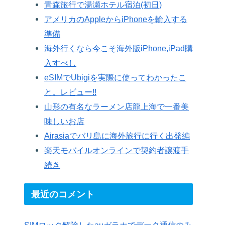
青森旅行で湯瀬ホテル宿泊(初日)
アメリカのAppleからiPhoneを輸入する
準備
海外行くなら今こそ海外版iPhone,iPad購
入すべし
eSIMでUbigiを実際に使ってわかったこ
と。レビュー!!
山形の有名なラーメン店龍上海で一番美
味しいお店
Airasiaでバリ島に海外旅行に行く出発編
楽天モバイルオンラインで契約者譲渡手
続き
最近のコメント