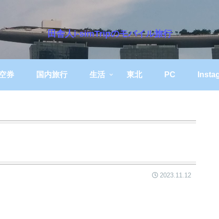
田舎人i-simTripのモバイル旅行
空券
国内旅行
生活
東北
PC
Insta
2023.11.12