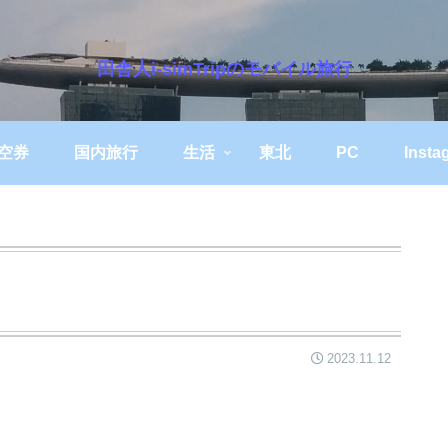
田舎人i-simTripのモバイル旅行
空券
国内旅行
生活
東北
PC
Insta
2023.11.12