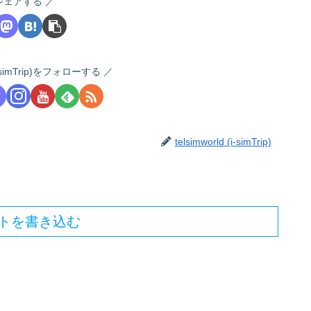
シェアする
 (i-simTrip)をフォローする
telsimworld (i-simTrip)
トを書き込む