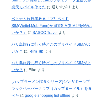
SIMロック解除したauガラホでデータ通信のみ
楽天モバイル使えた
に
通りすがり
より
ベトナム旅行者必見「プリペイド
SIM(Viettel,MobiFone)か周遊SIM(SIM2Fly)がい
いか？」
に
SASCO Travel
より
バリ島旅行に行く時どこのプリペイドSIMがよ
いか？
に
i-simTrip
より
バリ島旅行に行く時どこのプリペイドSIMがよ
いか？
に
Eiko
より
[カップラーメン試食シリーズ]シンガポールブ
ラックペッパークラブ（カップヌードル）を食
べた
に
google shopping list offline
より