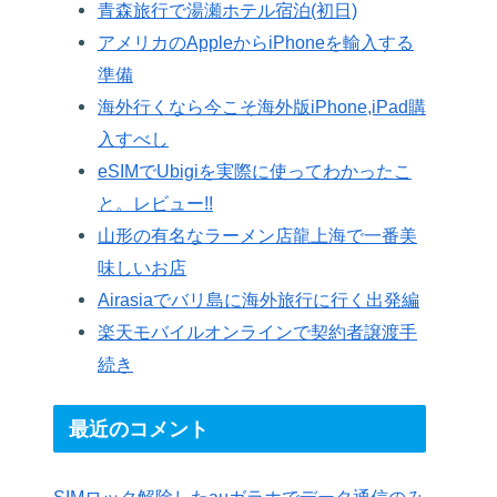
青森旅行で湯瀬ホテル宿泊(初日)
アメリカのAppleからiPhoneを輸入する
準備
海外行くなら今こそ海外版iPhone,iPad購
入すべし
eSIMでUbigiを実際に使ってわかったこ
と。レビュー!!
山形の有名なラーメン店龍上海で一番美
味しいお店
Airasiaでバリ島に海外旅行に行く出発編
楽天モバイルオンラインで契約者譲渡手
続き
最近のコメント