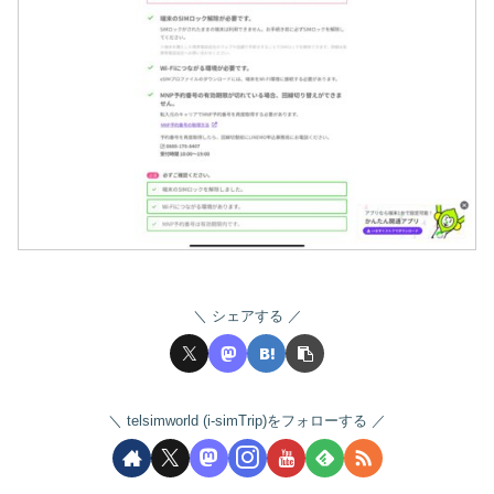
シェアする
telsimworld (i-simTrip)をフォローする