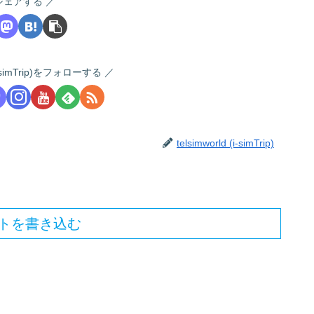
シェアする
 (i-simTrip)をフォローする
telsimworld (i-simTrip)
トを書き込む