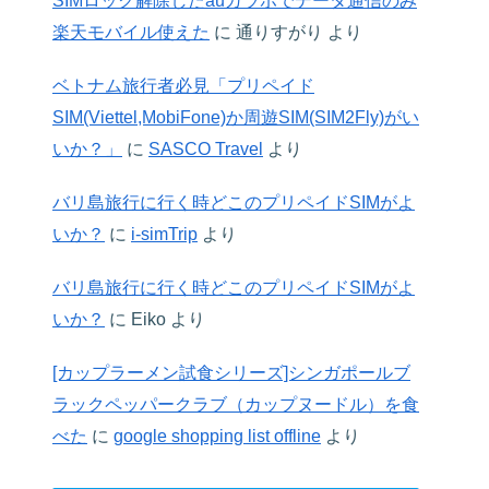
SIMロック解除したauガラホでデータ通信のみ
楽天モバイル使えた
に
通りすがり
より
ベトナム旅行者必見「プリペイド
SIM(Viettel,MobiFone)か周遊SIM(SIM2Fly)がい
いか？」
に
SASCO Travel
より
バリ島旅行に行く時どこのプリペイドSIMがよ
いか？
に
i-simTrip
より
バリ島旅行に行く時どこのプリペイドSIMがよ
いか？
に
Eiko
より
[カップラーメン試食シリーズ]シンガポールブ
ラックペッパークラブ（カップヌードル）を食
べた
に
google shopping list offline
より