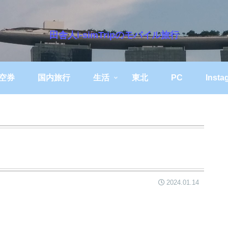
田舎人i-simTripのモバイル旅行
空券
国内旅行
生活
東北
PC
Insta
2024.01.14