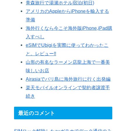
青森旅行で湯瀬ホテル宿泊(初日)
アメリカのAppleからiPhoneを輸入する
準備
海外行くなら今こそ海外版iPhone,iPad購
入すべし
eSIMでUbigiを実際に使ってわかったこ
と。レビュー!!
山形の有名なラーメン店龍上海で一番美
味しいお店
Airasiaでバリ島に海外旅行に行く出発編
楽天モバイルオンラインで契約者譲渡手
続き
最近のコメント